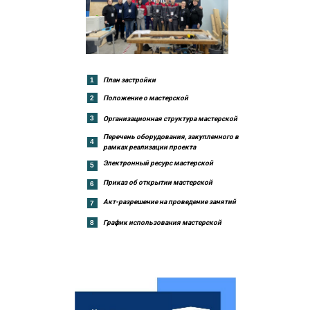
1
План застройки
2
Положение о мастерской
3
Организационная структура мастерской
Перечень оборудования, закупленного в
4
рамках реализации проекта
Электронный ресурс мастерской
5
Приказ об открытии мастерской
6
Акт-разрешение на проведение занятий
7
8
График использования мастерской